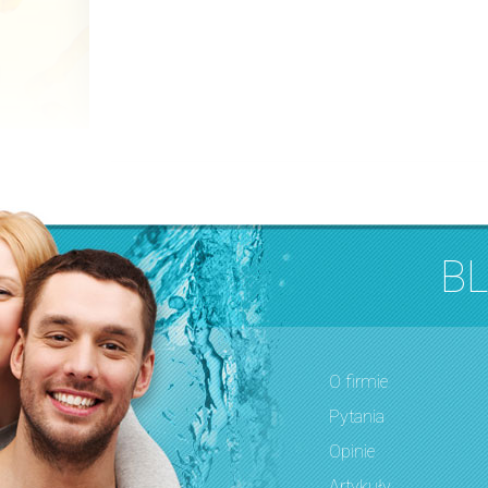
B
O firmie
Pytania
Opinie
Artykuły