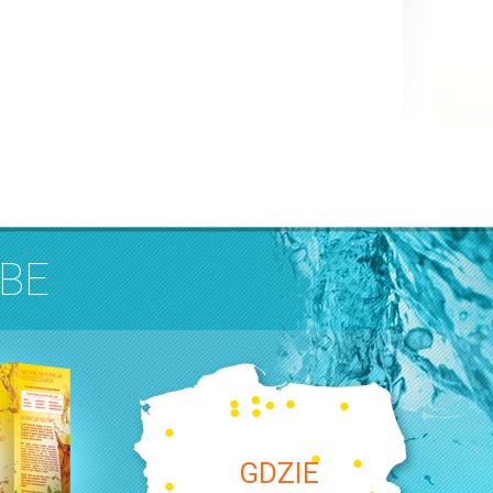
BE
GDZIE