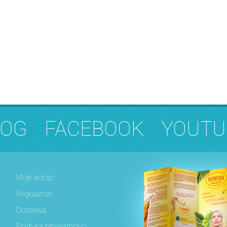
LOG
FACEBOOK
YOUTU
Moje konto
Regulamin
Dostawa
Polityka prywatności